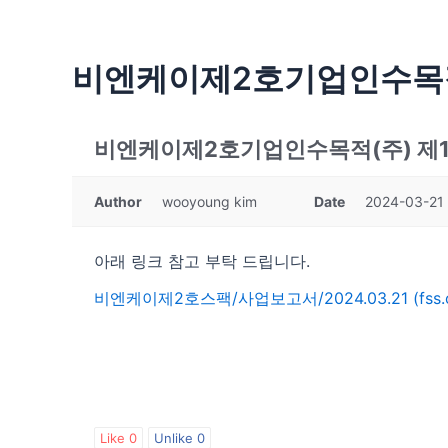
콘
텐
츠
비엔케이제2호기업인수목적(주
로
건
너
비엔케이제2호기업인수목적(주) 제
뛰
기
Author
wooyoung kim
Date
2024-03-21 
아래 링크 참고 부탁 드립니다.
비엔케이제2호스팩/사업보고서/2024.03.21 (fss.or
Like
0
Unlike
0