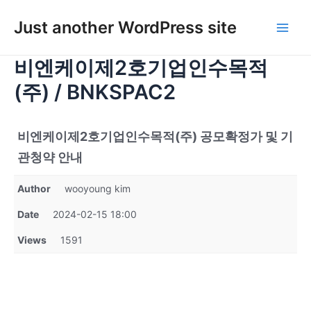
콘
텐
Just another WordPress site
Main
츠
로
비엔케이제2호기업인수목적
Men
건
(주) / BNKSPAC2
너
뛰
기
비엔케이제2호기업인수목적(주) 공모확정가 및 기
관청약 안내
Author
wooyoung kim
Date
2024-02-15 18:00
Views
1591